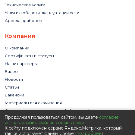
Технические услуги
Услуги в области эксплуатации сети
Аренда приборов
Компания
О компании
Сертификаты и статусы
Наши партнеры
Видео
Новости
Статьи
Вакансии
Материалы для скачивания
Cогласие на использование файлов cookies
Продолжая пользоваться сайтом, вы даете
согласие
Обработка персональных данных с помощью сервиса
использование файлов cookies (куки)
«Яндекс.Метрика»
К сайту подключен сервис Яндекс.Метрика, который
Политика в отношении обработки персональных данных
также использует файлы Cookie (
подробнее
).