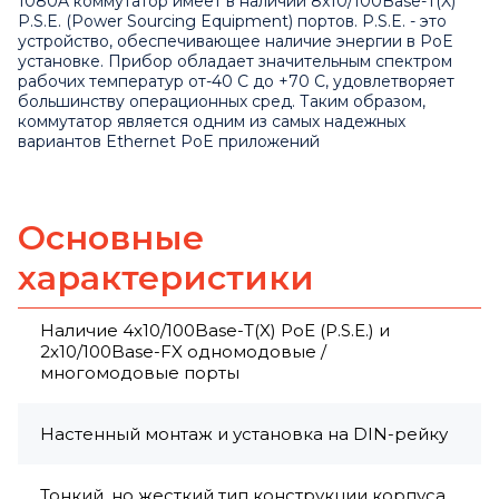
1080A коммутатор имеет в наличии 8x10/100Base-T(X)
P.S.E. (Power Sourcing Equipment) портов. P.S.E. - это
устройство, обеспечивающее наличие энергии в PoE
установке. Прибор обладает значительным спектром
рабочих температур от-40 C до +70 C, удовлетворяет
большинству операционных сред. Таким образом,
коммутатор является одним из самых надежных
вариантов Ethernet PoE приложений
Основные
характеристики
Наличие 4x10/100Base-T(X) PoE (P.S.E.) и
2x10/100Base-FX одномодовые /
многомодовые порты
Настенный монтаж и установка на DIN-рейку
Тонкий, но жесткий тип конструкции корпуса