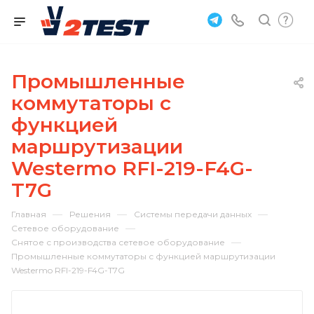
Промышленные
коммутаторы с
функцией
маршрутизации
Westermo RFI-219-F4G-
T7G
—
—
—
Главная
Решения
Системы передачи данных
—
Сетевое оборудование
—
Снятое с производства сетевое оборудование
Промышленные коммутаторы с функцией маршрутизации
Westermo RFI-219-F4G-T7G