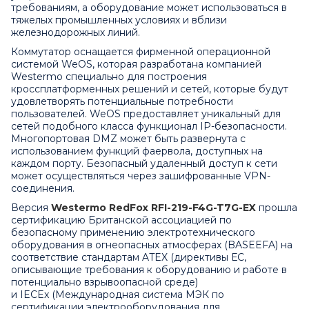
требованиям, а оборудование может использоваться в
тяжелых промышленных условиях и вблизи
железнодорожных линий.
Коммутатор оснащается фирменной операционной
системой WeOS, которая разработана компанией
Westermo специально для построения
кроссплатформенных решений и сетей, которые будут
удовлетворять потенциальные потребности
пользователей. WeOS предоставляет уникальный для
сетей подобного класса функционал IP-безопасности.
Многопортовая DMZ может быть развернута с
использованием функций фаервола, доступных на
каждом порту. Безопасный удаленный доступ к сети
может осуществляться через зашифрованные VPN-
соединения.
Версия
Westermo RedFox RFI-219-F4G-T7G-EX
прошла
сертификацию Британской ассоциацией по
безопасному применению электротехнического
оборудования в огнеопасных атмосферах (BASEEFA) на
соответствие стандартам ATEX (директивы ЕС,
описывающие требования к оборудованию и работе в
потенциально взрывоопасной среде)
и IECEx (Международная система МЭК по
сертификации электрооборудования для