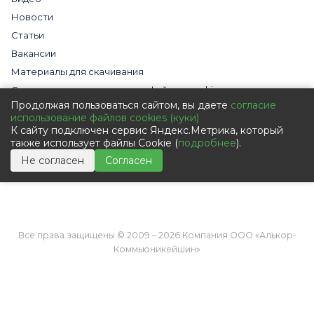
Новости
Статьи
Вакансии
Материалы для скачивания
Cогласие на использование файлов cookies
Продолжая пользоваться сайтом, вы даете
согласие
Обработка персональных данных с помощью сервиса
использование файлов cookies (куки)
«Яндекс.Метрика»
К сайту подключен сервис Яндекс.Метрика, который
Политика в отношении обработки персональных данных
также использует файлы Cookie (
подробнее
).
Пользовательское соглашение
Не согласен
Согласен
Согласие на обработку персональных данных
Все права защищены © 2009 – 2026 Компания ООО «Алькор-
Коммьюникейшин»