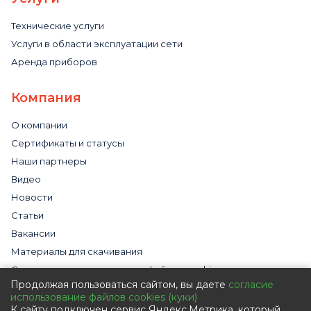
Технические услуги
Услуги в области эксплуатации сети
Аренда приборов
Компания
О компании
Сертификаты и статусы
Наши партнеры
Видео
Новости
Статьи
Вакансии
Материалы для скачивания
Cогласие на использование файлов cookies
Продолжая пользоваться сайтом, вы даете
согласие
Обработка персональных данных с помощью сервиса
использование файлов cookies (куки)
«Яндекс.Метрика»
К сайту подключен сервис Яндекс.Метрика, который