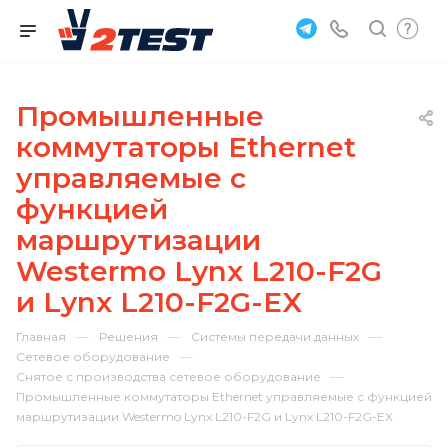
Промышленные
коммутаторы Ethernet
управляемые с
функцией
маршрутизации
Westermo Lynx L210-F2G
и Lynx L210-F2G-EX
—
—
—
Главная
Решения
Системы передачи данных
—
Сетевое оборудование
—
Снятое с производства сетевое оборудование
Промышленные коммутаторы Ethernet управляемые с функцией
маршрутизации Westermo Lynx L210-F2G и Lynx L210-F2G-EX