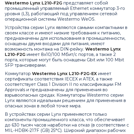
Westermo Lynx L210-F2G
представляет собой
промышленный управляемый Ethernet коммутатор 3-го
уровня (L3), работающий под управлением сетевой
операционной системы Westermo WeOS.
Устройства серии Lynx являются самыми компактными в
своем классе и имеют низкие требования к питанию,
предназначены для использования в промышленности,
оснащены двумя входами для питания, имеют
возможность монтажа на DIN-рейку.
Westermo Lynx
L210-F2G
имеет 8х10/100 Мбит/с портов, а также 2
порта, которые могут быть оснащены Gbit или 100 Mbit
SFP трансиверами.
Коммутатор
Westermo Lynx L210-F2G-EX
имеет
сертификаты соответствия IECEX и ATEX, а также
соответствует Class 1 Division II по классификации FM
Approvals и предназначены для применения во
взрывоопасных средах. Коммутаторы Westermo серии
Lynx являются идеальным решением для применения в
опасных зонах в любой точке мира.
В устройствах серии Lynx применяются только
компоненты промышленного класса, что обеспечивает
до 630 тысяч часов наработки на отказ (в соответствии с
MIL-HDBK-217F (GB) 25°С). Широкий диапазон рабочих