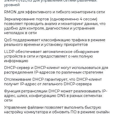
SNMPv1/v2c/v3 для управления сетями различных
уровней
RMON для эффективного и гибкого мониторинга сети
Зеркалирование портов (одновременно 4 сессии)
позволяет проводить анализ и мониторинг данных, что
удобно для контроля, диагностики и устранения
неполадок в сети
QoS поддерживает классификацию трафика в режиме
реального времени и установку приоритетов
LLDP обеспечивает автоматическое обнаружение
устройств в сети и предоставляет о них полную
информацию
DHCP-сервер и DHCP-клиент могут использоваться для
распределения IP-адресов по различным стратегиям
Отслеживание DHCP гарантирует, что DHCP-клиент
получит IP-адрес от легального DHCP-сервера
Функция ретрансляции DHCP может реализовывать IP-
адрес, шлюз, конфигурацию DNS в разных сегментах
сети
Управление файлами позволяет выполнить быструю
настройку коммутатора и обновить ПО в режиме онлайн