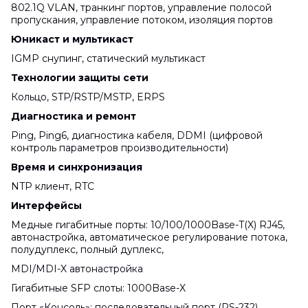
802.1Q VLAN, транкинг портов, управление полосой
пропускания, управление потоком, изоляция портов
Юникаст и мультикаст
IGMP снупинг, статический мультикаст
Технологии защиты сети
Кольцо, STP/RSTP/MSTP, ERPS
Диагностика и ремонт
Ping, Ping6, диагностика кабеля, DDMI (цифровой
контроль параметров производительности)
Время и синхронизация
NTP клиент, RTC
Интерфейсы
Медные гигабитные порты: 10/100/1000Base-T(X) RJ45,
автонастройка, автоматическое регулирование потока,
полудуплекс, полный дуплекс,
MDI/MDI-X автонастройка
Гигабитные SFP слоты: 1000Base-X
Порт «Консоль»: последовательный порт (RS-232),