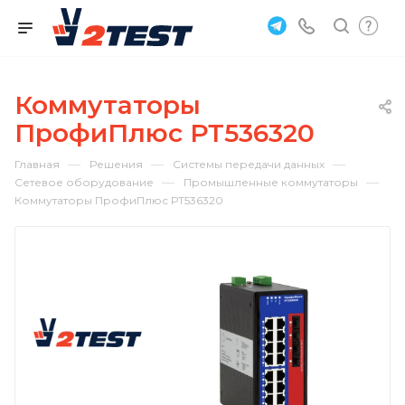
Коммутаторы
ПрофиПлюс РТ536320
—
—
—
Главная
Решения
Системы передачи данных
—
—
Сетевое оборудование
Промышленные коммутаторы
Коммутаторы ПрофиПлюс РТ536320