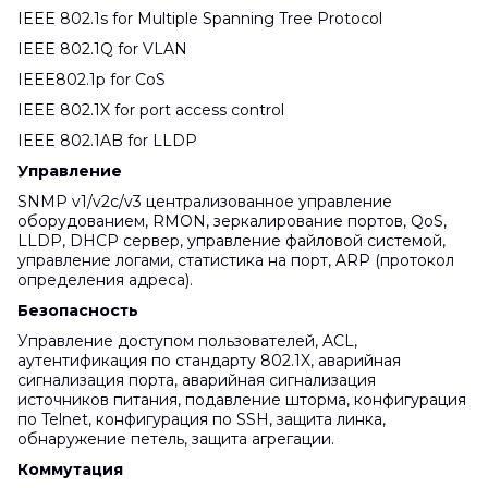
IEEE 802.1s for Multiple Spanning Tree Protocol
IEEE 802.1Q for VLAN
IEEE802.1p for CoS
IEEE 802.1X for port access control
IEEE 802.1AB for LLDP
Управление
SNMP v1/v2c/v3 централизованное управление
оборудованием, RMON, зеркалирование портов, QoS,
LLDP, DHCP сервер, управление файловой системой,
управление логами, статистика на порт, ARP (протокол
определения адреса).
Безопасность
Управление доступом пользователей, ACL,
аутентификация по стандарту 802.1X, аварийная
сигнализация порта, аварийная сигнализация
источников питания, подавление шторма, конфигурация
по Telnet, конфигурация по SSH, защита линка,
обнаружение петель, защита агрегации.
Коммутация