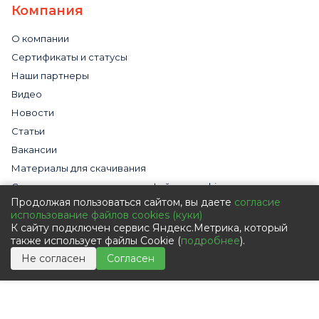
Компания
О компании
Сертификаты и статусы
Наши партнеры
Видео
Новости
Статьи
Вакансии
Материалы для скачивания
Cогласие на использование файлов cookies
Продолжая пользоваться сайтом, вы даете
согласие
Обработка персональных данных с помощью сервиса
использование файлов cookies (куки)
«Яндекс.Метрика»
К сайту подключен сервис Яндекс.Метрика, который
Политика в отношении обработки персональных данных
также использует файлы Cookie (
подробнее
).
Пользовательское соглашение
Не согласен
Согласен
Согласие на обработку персональных данных