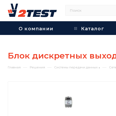
О компании
Каталог
Блок дискретных выхо
—
—
—
Главная
Решения
Системы передачи данных
Сет