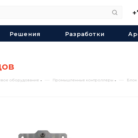
+
Решения
Разработки
Ар
дов
—
—
евое оборудование
Промышленные контроллеры
Блок