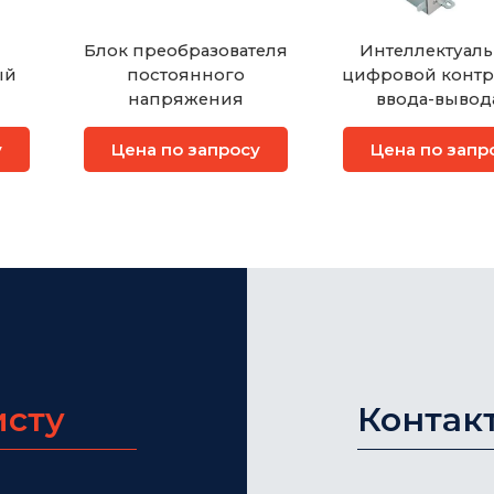
Блок преобразователя
Интеллектуал
ый
постоянного
цифровой конт
напряжения
ввода-вывод
ант,
поддержкой PoE
 для
цифровых окон
у
Цена по запросу
Цена по запр
устройств
исту
Контак