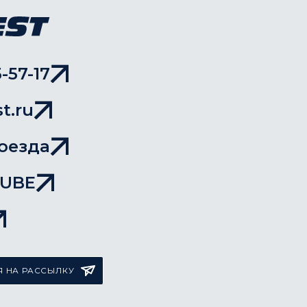
-57-17
t.ru
оезда
TUBE
 НА РАССЫЛКУ