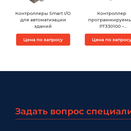
Контроллеры Smart I/O
Контроллер
для автоматизации
программируем
зданий
РТ330100 –
стационарный вари
РТ330200 – вариант
Цена по запросу
Цена по запрос
монтажа на
транспортных
средствах
Задать вопрос специал