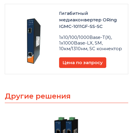
Гигабитный
медиаконвертер ORing
IGMC-1011GF-SS-SC
1x10/100/1000Base-T(X),
1x1000Base-LX, SM,
10км/1310нм, SC коннектор
Цена по запросу
Другие решения