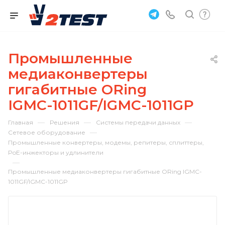
Промышленные
медиаконвертеры
гигабитные ORing
IGMC-1011GF/IGMC-1011GP
—
—
—
Главная
Решения
Системы передачи данных
—
Сетевое оборудование
Промышленные конвертеры, модемы, репитеры, сплиттеры,
PoE-инжекторы и удлинители
—
Промышленные медиаконвертеры гигабитные ORing IGMC-
1011GF/IGMC-1011GP