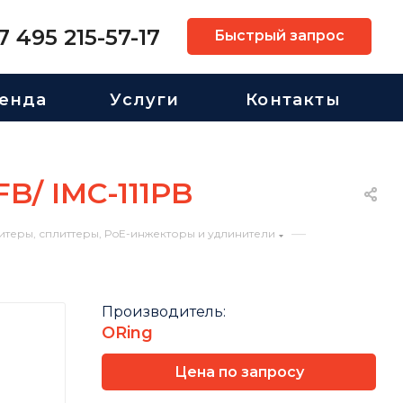
7 495 215-57-17
Быстрый запрос
енда
Услуги
Контакты
/ IMC-111PB
—
еры, сплиттеры, PoE-инжекторы и удлинители
Производитель:
ORing
Цена по запросу