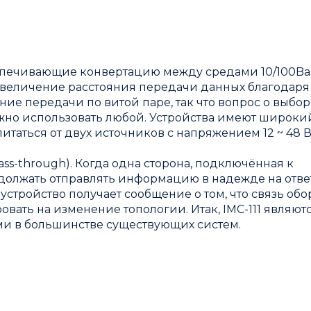
спечивающие конвертацию между средами 10/100Bas
 увеличение расстояния передачи данных благодаря 
ние передачи по витой паре, так что вопрос о выбор
ожно использовать любой. Устройства имеют широки
питаться от двух источников с напряжением 12 ~ 48 
ass-through). Когда одна сторона, подключённая к
родолжать отправлять информацию в надежде на ответ
стройство получает сообщение о том, что связь обо
вать на изменение топологии. Итак, IMC-111 являют
 в большинстве существующих систем.