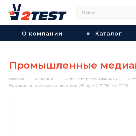
О компании
Каталог
Промышленные медиакон
—
—
—
Главная
Решения
Системы передачи данных
Сет
Промышленные медиаконвертеры ORing IMC-111FB/ IMC-111PB