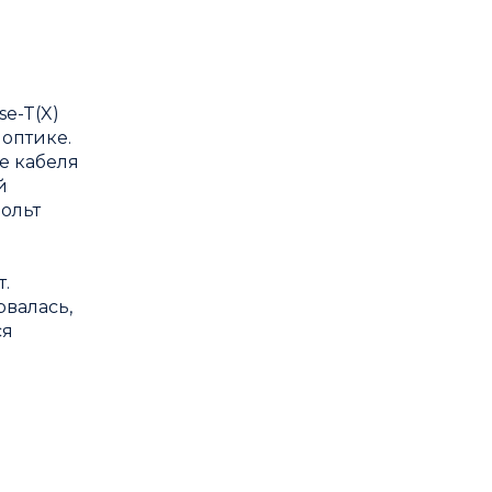
e-T(X)
оптике.
е кабеля
й
Вольт
.
рвалась,
ся