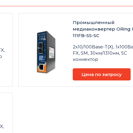
Промышленный
медиаконвертер ORing 
-
111FB-SS-SC
2x10/100Base-T(X), 1x100B
FX,
FX, SM, 30км/1310нм, SC
р
коннектор
Цена по запросу
-
X,