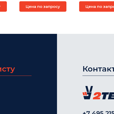
IGMC-1011GF/IGMC-
6322GT-M
1011GP
у
Цена по запросу
Цена по запр
исту
Контак
+7 495 215