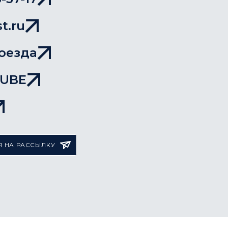
t.ru
оезда
TUBE
 НА РАССЫЛКУ