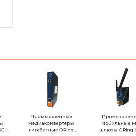
е
Промышленные
Промышлен
ы
медиаконвертеры
мобильные 
SC-
гигабитные ORing
шлюзы ORing 