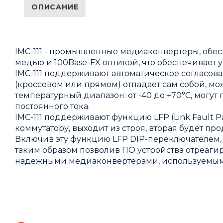
ОПИСАНИЕ
IMC-111 - промышленные медиаконвертеры, обе
медью и 100Base-FX оптикой, что обеспечивает
IMC-111 поддерживают автоматическое согласова
(кроссовом или прямом) отпадает сам собой, м
температурный диапазон: от -40 до +70°C, могут 
постоянного тока.
IMC-111 поддерживают функцию LFP (Link Fault P
коммутатору, выходит из строя, вторая будет п
Включив эту функцию LFP DIP-переключателем, у
таким образом позволив ПО устройства отреагиро
надежными медиаконвертерами, используемыми