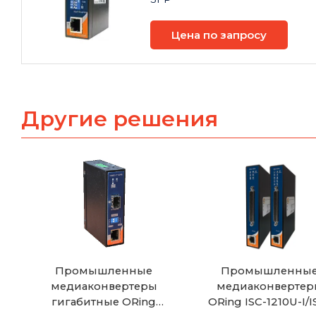
Цена по запросу
Другие решения
Промышленные
Промышленны
медиаконвертеры
медиаконвертер
гигабитные ORing
ORing ISC-1210U-I/I