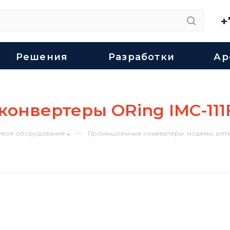
+
Решения
Разработки
Ар
вертеры ORing IMC-111FB
—
евое оборудование
Промышленные конвертеры, модемы, репит