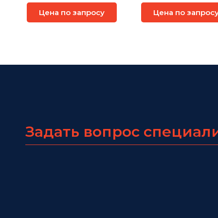
IGMC-111GPB
1310U-I
Цена по запросу
Цена по запрос
Задать вопрос специал