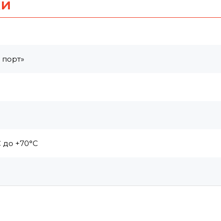
ки
 порт»
 до +70°C