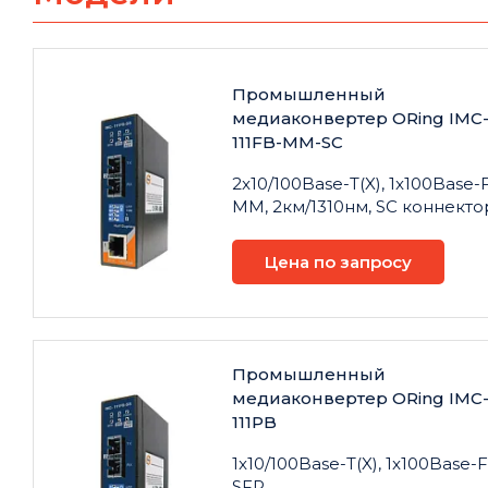
Промышленный
медиаконвертер ORing IMC
111FB-MM-SC
2x10/100Base-T(X), 1x100Base-
MM, 2км/1310нм, SC коннекто
Цена по запросу
Промышленный
медиаконвертер ORing IMC
111PB
1x10/100Base-T(X), 1x100Base-F
SFP