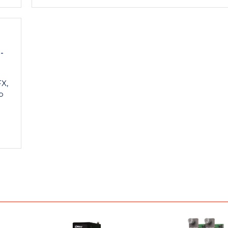
-
FX,
р