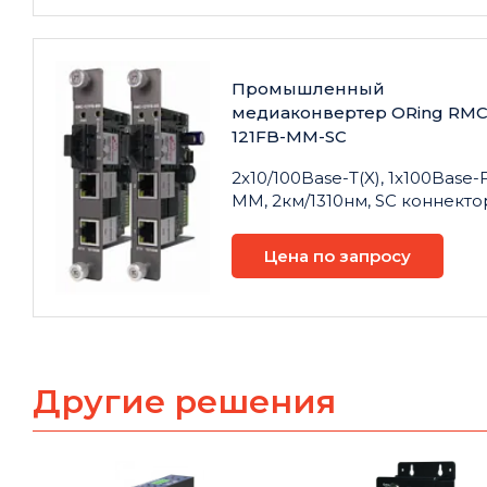
Промышленный
медиаконвертер ORing RMC
121FB-MM-SC
2x10/100Base-T(X), 1x100Base-
MM, 2км/1310нм, SC коннекто
Цена по запросу
Другие решения