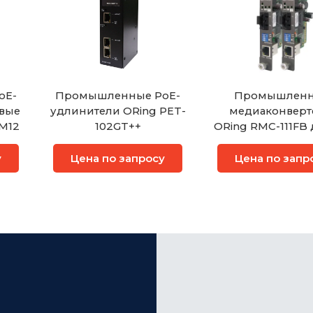
oE-
Промышленные PoE-
Промышлен
овые
удлинители ORing PET-
медиаконвер
-M12
102GT++
ORing RMC-111FB 
слотовой плат
RMC-1000
у
Цена по запросу
Цена по запр