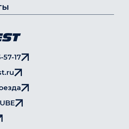
ты
-57-17
t.ru
оезда
TUBE