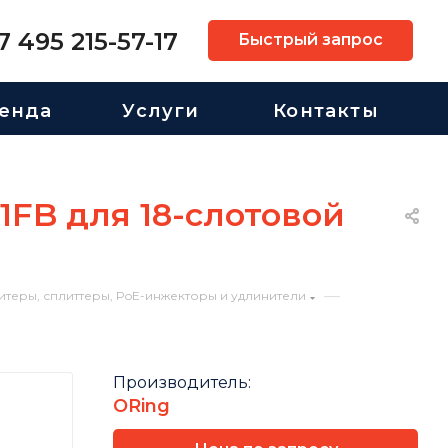
7 495 215-57-17
Быстрый запрос
енда
Услуги
Контакты
FB для 18-слотовой
—
еры, сплиттеры, PoE-инжекторы и удлинители
Производитель:
ORing