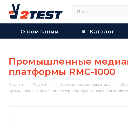
О компании
Каталог
Промышленные медиако
платформы RMC-1000
—
—
—
Главная
Решения
Системы передачи данных
Сет
Промышленные медиаконвертеры ORing RMC-121FB для 18-сло