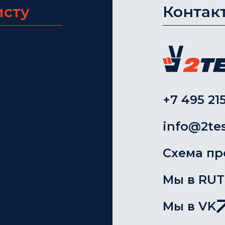
исту
Контак
+7 495 215
info@2tes
Схема пр
Мы в RU
Мы в VK