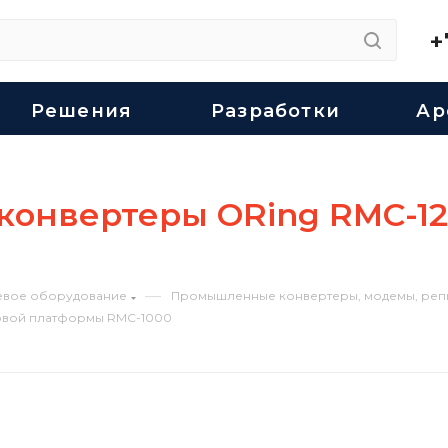
+
Решения
Разработки
Ар
нвертеры ORing RMC-121
—
евое оборудование
Промышленные конвертеры, модемы, репит
товой платформы RMC-1000