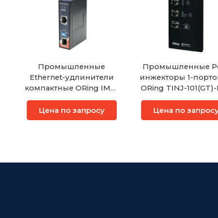
Промышленные
Промышленные P
Ethernet-удлинители
инжекторы 1-порт
компактные ORing IMC-
ORing TINJ-101(GT)
B111ETB
Цена по запросу
Цена по запрос