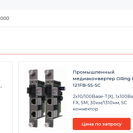
1000
Промышленный
медиаконвертер ORing 
121FB-SS-SC
-
2x10/100Base-T(X), 1x100B
FX, SM, 30км/1310нм, SC
коннектор
Цена по запросу