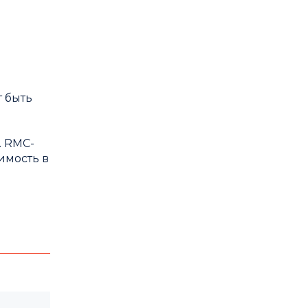
 быть
. RMC-
имость в