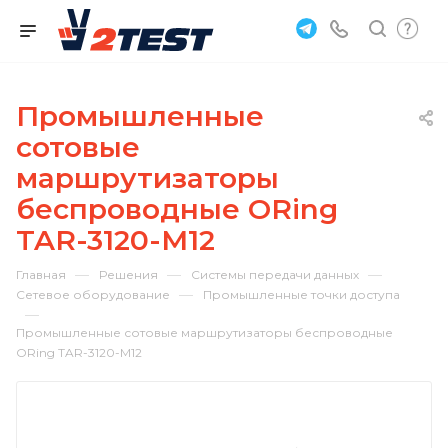
Промышленные
сотовые
маршрутизаторы
беспроводные ORing
TAR-3120-M12
—
—
—
Главная
Решения
Системы передачи данных
—
Сетевое оборудование
Промышленные точки доступа
—
Промышленные сотовые маршрутизаторы беспроводные
ORing TAR-3120-M12