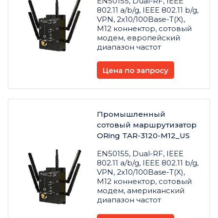
EN50155, Dual-RF, IEEE
802.11 a/b/g, IEEE 802.11 b/g,
VPN, 2x10/100Base-T(X),
M12 коннектор, сотовый
модем, европейский
диапазон частот
Цена по запросу
Промышленный
сотовый маршрутизатор
ORing TAR-3120-M12_US
EN50155, Dual-RF, IEEE
802.11 a/b/g, IEEE 802.11 b/g,
VPN, 2x10/100Base-T(X),
M12 коннектор, сотовый
модем, американский
диапазон частот