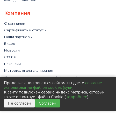
Компания
О компании
Сертификаты и статусы
Наши партнеры
Видео
Новости
Статьи
Вакансии
Материалы для скачивания
Cогласие на использование файлов cookies
Продолжая пользоваться сайтом, вы даете
согласие
Обработка персональных данных с помощью сервиса
использование файлов cookies (куки)
«Яндекс.Метрика»
К сайту подключен сервис Яндекс.Метрика, который
Политика в отношении обработки персональных данных
также использует файлы Cookie (
подробнее
).
Пользовательское соглашение
Не согласен
Согласен
Согласие на обработку персональных данных