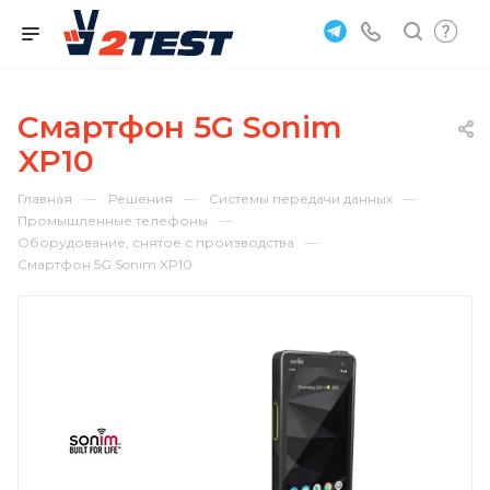
Смартфон 5G Sonim
XP10
—
—
—
Главная
Решения
Системы передачи данных
—
Промышленные телефоны
—
Оборудование, снятое с производства
Смартфон 5G Sonim XP10