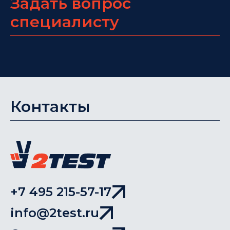
Задать вопрос
специалисту
Контакты
+7 495 215-57-17
info@2test.ru