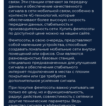
связи. Эти станции отвечают за передачу
данных и обеспечение качественного
сигнала в сети мобильной связи, особенно в
контексте 4G-технологий, которые
обеспечивают более высокую скорость
передачи данных, стабильность и
производительность сети. Купить фемтосоты
по доступной цене можно на нашем сайте.
Фемтосоты, в свою очередь, представляют
собой маленькие устройства, способные
создавать локальные мобильные сети внутри
помещений или офисов. Они являются
разновидностью базовых станций,
специально предназначенных для улучшения
сигнала и обеспечения стабильного
интернет-подключения в местах с плохим
покрытием или где требуется
дополнительное усиление сигнала.
При покупке фемтосоты важно учитывать не
только ее цену, но и функциональность,
радиус действия, совместимость с сетями и
другие технические параметры. Ведь
качество сигнала и эффективность