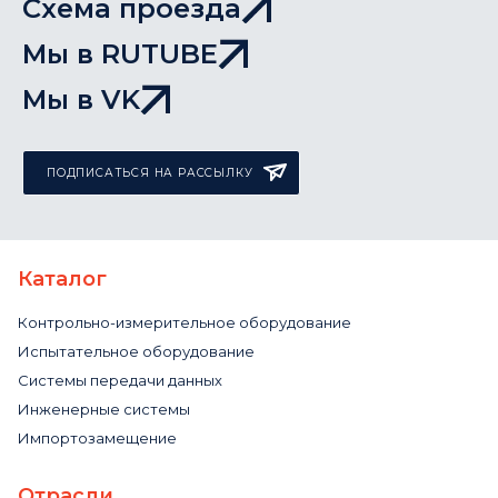
Схема проезда
Мы в RUTUBE
Мы в VK
ПОДПИСАТЬСЯ НА РАССЫЛКУ
Каталог
Контрольно-измерительное оборудование
Испытательное оборудование
Системы передачи данных
Инженерные системы
Импортозамещение
Отрасли