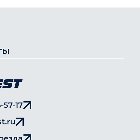
ты
-57-17
t.ru
оезда