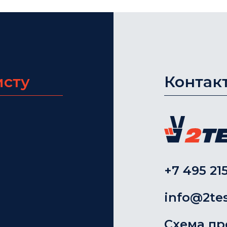
исту
Контак
+7 495 215
info@2tes
Схема пр