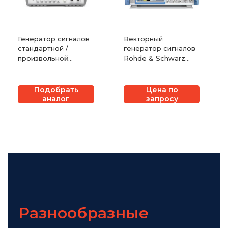
Генератор сигналов
Векторный
стандартной /
генератор сигналов
произвольной
Rohde & Schwarz
формы Keysight
SMW200A
(Agilent) 33250A
Подобрать
Цена по
аналог
запросу
Разнообразные