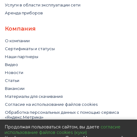
Услуги в области эксплуатации сети
Аренда приборов
Компания
О компании
Сертификаты и статусы
Наши партнеры
Видео
Новости
Статьи
Вакансии
Материалы для скачивания
Cогласие на использование файлов cookies
Обработка персональных данных с помощью сервиса
«Яндекс.Метрика»
Политика в отношении обработки персональных данных
Продолжая пользоваться сайтом, вы даете
согласие
использование файлов cookies (куки)
Пользовательское соглашение