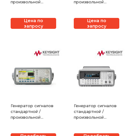
произвольной
произвольной
формы Keysight
формы АКИП-3402
M8196A с частотой
дискретизации до
Цена по
Цена по
92 Гвыб./с
запросу
запросу
Генератор сигналов
Генератор сигналов
стандартной /
стандартной /
произвольной
произвольной
формы Keysight
формы Keysight
(Agilent) 33522A
(Agilent) 33250A