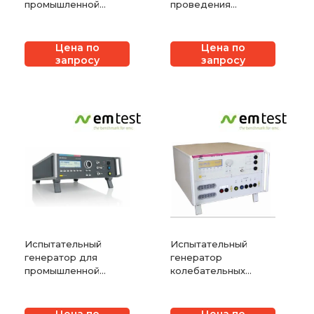
промышленной
проведения
электроники EM
испытаний
TEST UCS 500N7
автомобильной
электроники EM
Цена по
Цена по
TEST UCS 200M
запросу
запросу
Испытательный
Испытательный
генератор для
генератор
промышленной
колебательных
электроники EM
затухающих помех
TEST UCS 500N5
EM TEST OCS 500M6