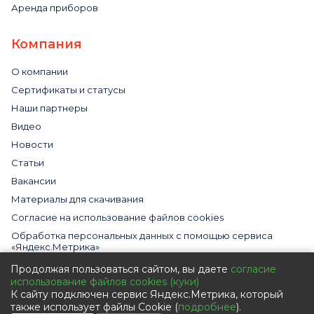
Аренда приборов
Компания
О компании
Сертификаты и статусы
Наши партнеры
Видео
Новости
Статьи
Вакансии
Материалы для скачивания
Cогласие на использование файлов cookies
Обработка персональных данных с помощью сервиса
«Яндекс.Метрика»
Политика в отношении обработки персональных данных
Продолжая пользоваться сайтом, вы даете
согласие
использование файлов cookies (куки)
Пользовательское соглашение
К сайту подключен сервис Яндекс.Метрика, который
Согласие на обработку персональных данных
также использует файлы Cookie (
подробнее
).