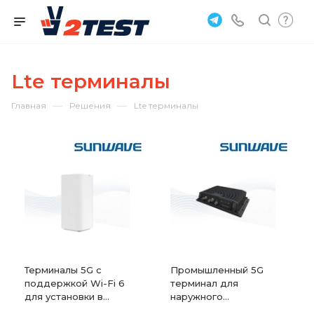
Lte терминалы
—
—
Главная
Решения
Lte терминалы
Терминалы 5G с
Промышленный 5G
поддержкой Wi-Fi 6
терминал для
для установки в
наружного
помещениях
применения Sunwave