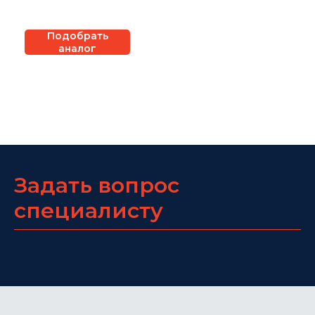
неуправляемые
ORing IES-180B
Подобрать
аналог
Задать вопрос
специалисту