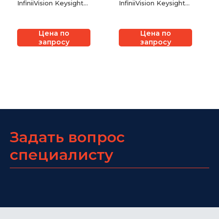
InfiniiVision Keysight
InfiniiVision Keysight
1000X
1000X
Цена по
Цена по
запросу
запросу
Задать вопрос
специалисту