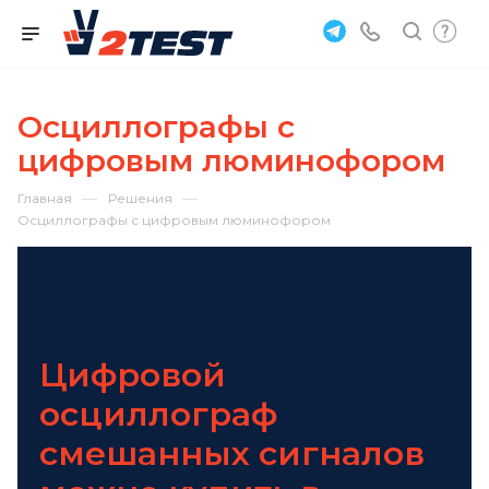
Осциллографы с
цифровым люминофором
—
—
Главная
Решения
Осциллографы с цифровым люминофором
Цифровой
осциллограф
смешанных сигналов