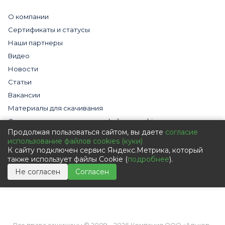
О компании
Сертификаты и статусы
Наши партнеры
Видео
Новости
Статьи
Вакансии
Материалы для скачивания
Cогласие на использование файлов cookies
Продолжая пользоваться сайтом, вы даете
согласие
Обработка персональных данных с помощью сервиса
использование файлов cookies (куки)
«Яндекс.Метрика»
К сайту подключен сервис Яндекс.Метрика, который
Политика в отношении обработки персональных данных
также использует файлы Cookie (
подробнее
).
Пользовательское соглашение
Не согласен
Согласен
Согласие на обработку персональных данных