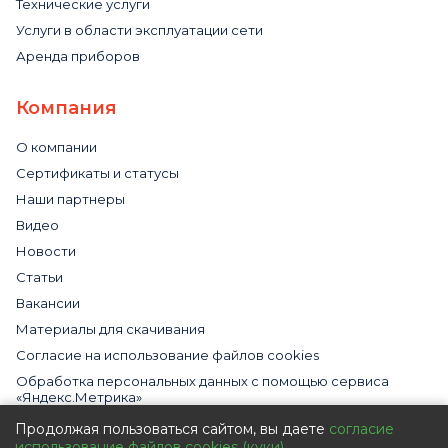
Технические услуги
Услуги в области эксплуатации сети
Аренда приборов
Компания
О компании
Сертификаты и статусы
Наши партнеры
Видео
Новости
Статьи
Вакансии
Материалы для скачивания
Cогласие на использование файлов cookies
Обработка персональных данных с помощью сервиса
«Яндекс.Метрика»
Политика в отношении обработки персональных данных
Продолжая пользоваться сайтом, вы даете
согласие
использование файлов cookies (куки)