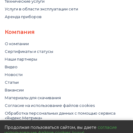
Технические услуги
Услуги в области эксплуатации сети
Аренда приборов
Компания
О компании
Сертификаты и статусы
Наши партнеры
Видео
Новости
Статьи
Вакансии
Материалы для скачивания
Cогласие на использование файлов cookies
Обработка персональных данных с помощью сервиса
«Яндекс.Метрика»
Политика в отношении обработки персональных данных
Продолжая пользоваться сайтом, вы даете
согласие
использование файлов cookies (куки)