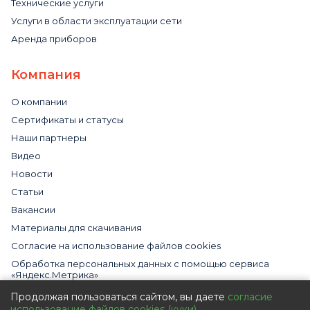
Технические услуги
Услуги в области эксплуатации сети
Аренда приборов
Компания
О компании
Сертификаты и статусы
Наши партнеры
Видео
Новости
Статьи
Вакансии
Материалы для скачивания
Cогласие на использование файлов cookies
Обработка персональных данных с помощью сервиса
«Яндекс.Метрика»
Политика в отношении обработки персональных данных
Продолжая пользоваться сайтом, вы даете
согласие
использование файлов cookies (куки)