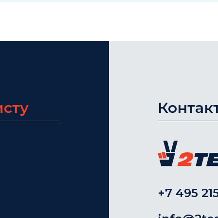
исту
Контак
+7 495 215