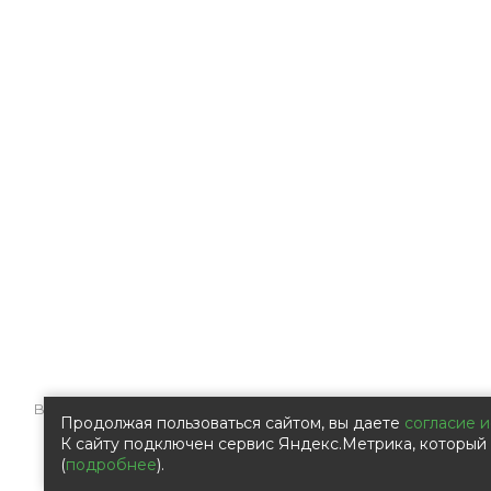
Все права защищены © 2009 – 2026 Компания ООО «Ал
Продолжая пользоваться сайтом, вы даете
согласие и
К сайту подключен сервис Яндекс.Метрика, который 
(
подробнее
).