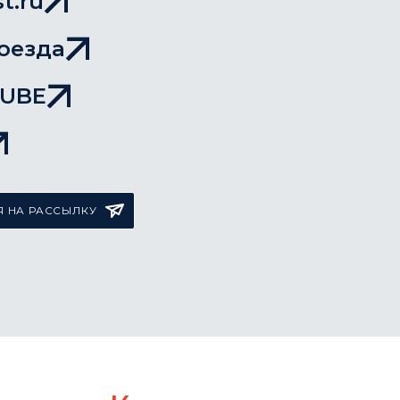
t.ru
оезда
TUBE
 НА РАССЫЛКУ