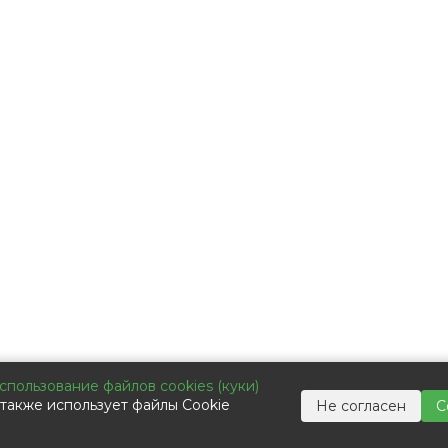
ькор-Коммьюникейшин»
спользование файлов cookies (куки)
также использует файлы Cookie
Не согласен
С