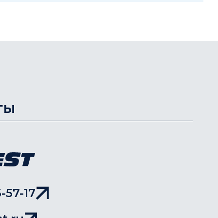
ты
-57-17