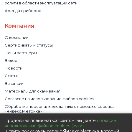
Услуги в области эксплуатации сети
Аренда приборов
Компания
О компании
Сертификаты и статусы
Наши партнеры
Видео
Новости
Статьи
Вакансии
Материалы для скачивания
Cогласие на использование файлов cookies
Обработка персональных данных с помощью сервиса
«Яндекс.Метрика»
Политика в отношении обработки персональных данных
Продолжая пользоваться сайтом, вы даете
согласие
использование файлов cookies (куки)
Пользовательское соглашение
К сайту подключен сервис Яндекс.Метрика, который