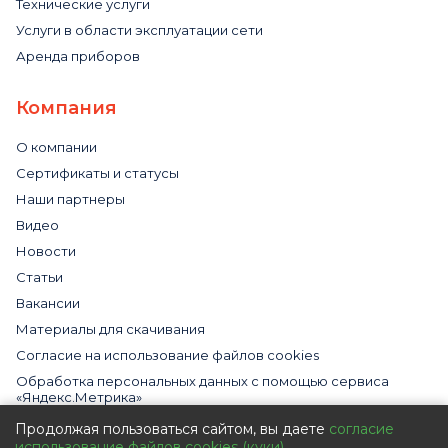
Технические услуги
Услуги в области эксплуатации сети
Аренда приборов
Компания
О компании
Сертификаты и статусы
Наши партнеры
Видео
Новости
Статьи
Вакансии
Материалы для скачивания
Cогласие на использование файлов cookies
Обработка персональных данных с помощью сервиса
«Яндекс.Метрика»
Политика в отношении обработки персональных данных
Продолжая пользоваться сайтом, вы даете
согласие
использование файлов cookies (куки)