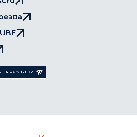
t.ru
оезда
TUBE
 НА РАССЫЛКУ