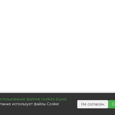
ькор-Коммьюникейшин»
спользование файлов cookies (куки)
также использует файлы Cookie
Не согласен
С