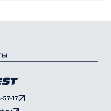
ты
-57-17