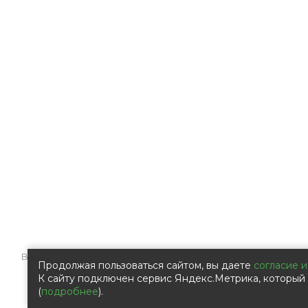
Все права защищены © 2009 – 2026 Компания ООО «Ал
Продолжая пользоваться сайтом, вы даете
согласие и
К сайту подключен сервис Яндекс.Метрика, который 
(
подробнее
).