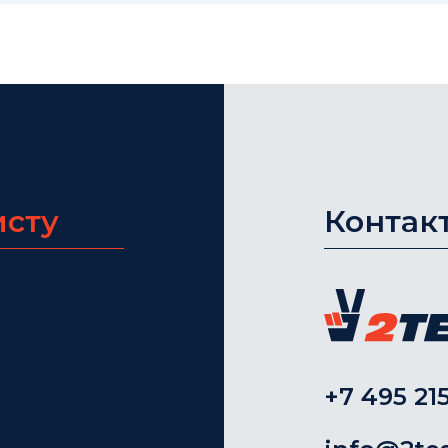
исту
Контак
+7 495 215