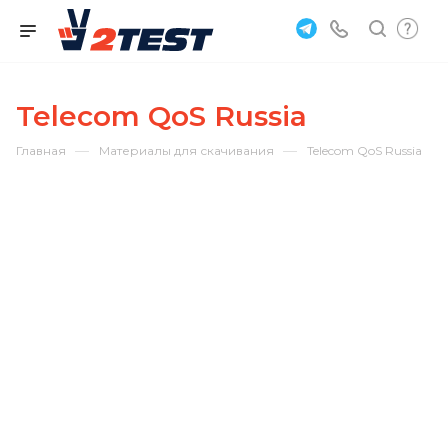
Telecom QoS Russia
—
—
Главная
Материалы для скачивания
Telecom QoS Russia