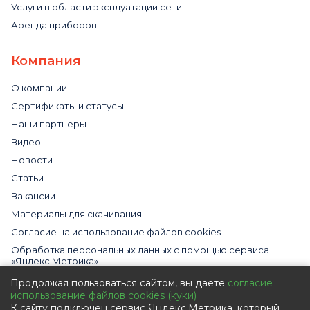
Услуги в области эксплуатации сети
Аренда приборов
Компания
О компании
Сертификаты и статусы
Наши партнеры
Видео
Новости
Статьи
Вакансии
Материалы для скачивания
Cогласие на использование файлов cookies
Обработка персональных данных с помощью сервиса
«Яндекс.Метрика»
Политика в отношении обработки персональных данных
Продолжая пользоваться сайтом, вы даете
согласие
использование файлов cookies (куки)
Пользовательское соглашение
К сайту подключен сервис Яндекс.Метрика, который