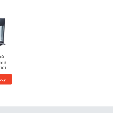
ый
ный
101
осу