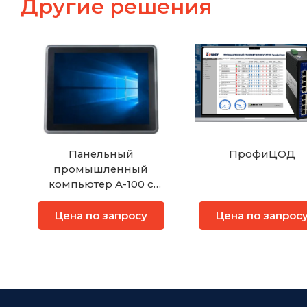
Другие решения
Панельный
ПрофиЦОД
промышленный
компьютер A-100 с
сенсорным экраном
Цена по запросу
Цена по запрос