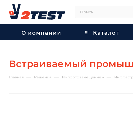
О компании
Каталог
Встраиваемый промышл
—
—
—
Главная
Решения
Импортозамещение
Инфрастр