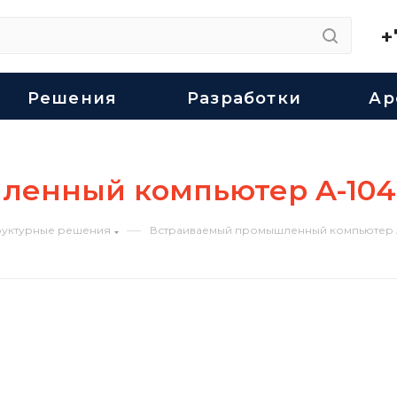
+
Решения
Разработки
Ар
енный компьютер A-104
—
уктурные решения
Встраиваемый промышленный компьютер A