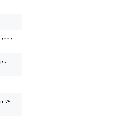
торов
оры
ть 75