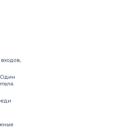
 входов,
. Один
теля.
реди
ожные