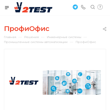
ПрофиОфис
—
—
—
Главная
Решения
Инженерные системы
—
Промышленные системы автоматизации
ПрофиОфис