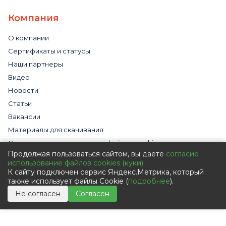
Компания
О компании
Сертификаты и статусы
Наши партнеры
Видео
Новости
Статьи
Вакансии
Материалы для скачивания
Cогласие на использование файлов cookies
Продолжая пользоваться сайтом, вы даете
согласие
Обработка персональных данных с помощью сервиса
использование файлов cookies (куки)
«Яндекс.Метрика»
К сайту подключен сервис Яндекс.Метрика, который
Политика в отношении обработки персональных данных
также использует файлы Cookie (
подробнее
).
Пользовательское соглашение
Не согласен
Согласен
Согласие на обработку персональных данных