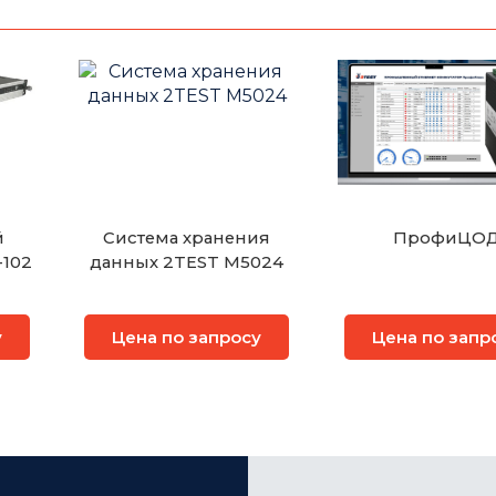
й
Система хранения
ПрофиЦО
-102
данных 2TEST M5024
у
Цена по запросу
Цена по запр