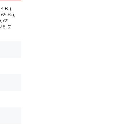
4 Вт),
 65 Вт),
, 65
Мб, 51