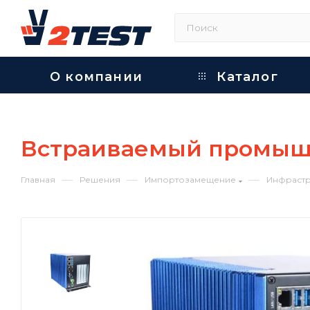
О компании
Каталог
Встраиваемый промышл
—
—
—
Главная
Решения
Импортозамещение
Инфрастр