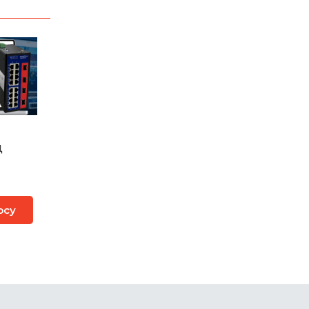
Д
осу