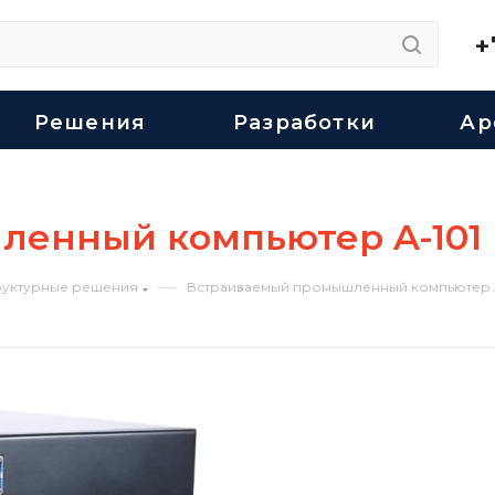
+
Решения
Разработки
Ар
енный компьютер A-101
—
уктурные решения
Встраиваемый промышленный компьютер A