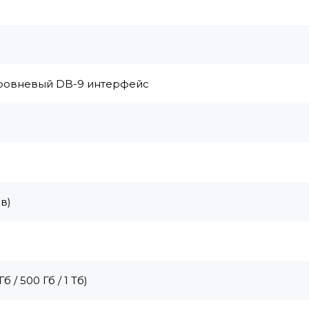
-уровневый DB-9 интерфейс
в)
 / 500 Гб / 1 Тб)