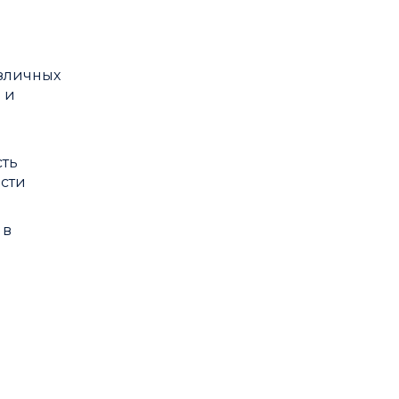
азличных
 и
сть
ости
 в