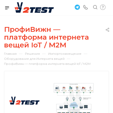
ПрофиВижн —
платформа интернета
вещей IoT / M2M
—
—
—
Главная
Решения
Импортозамещение
—
Оборудование для Интернета вещей
ПрофиВижн — платформа интернета вещей IoT / M2M