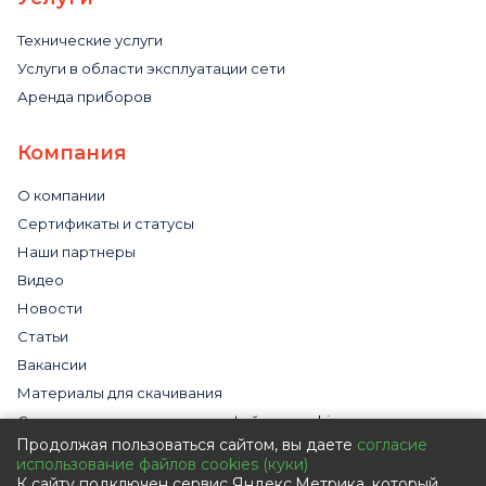
Технические услуги
Услуги в области эксплуатации сети
Аренда приборов
Компания
О компании
Сертификаты и статусы
Наши партнеры
Видео
Новости
Статьи
Вакансии
Материалы для скачивания
Cогласие на использование файлов cookies
Продолжая пользоваться сайтом, вы даете
согласие
Обработка персональных данных с помощью сервиса
использование файлов cookies (куки)
«Яндекс.Метрика»
К сайту подключен сервис Яндекс.Метрика, который