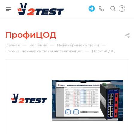
ПрофиЦОД
—
—
—
Главная
Решения
Инженерные системы
—
Промышленные системы автоматизации
ПрофиЦОД