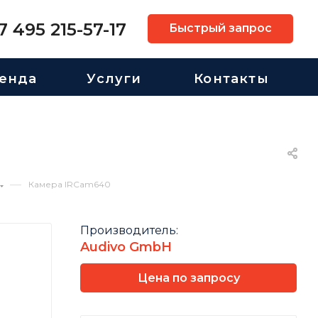
7 495 215-57-17
Быстрый запрос
енда
Услуги
Контакты
—
Камера IRCam640
Производитель:
Audivo GmbH
Цена по запросу