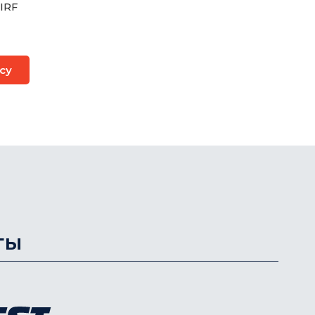
IRF
су
ты