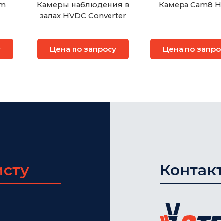
am
Камеры наблюдения в
Камера Cam8 H
залах HVDC Converter
у
Цена по запросу
Цена по запро
исту
Контак