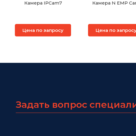
Камера IPCam7
Камера N EMP C
Цена по запросу
Цена по запрос
Задать вопрос специал