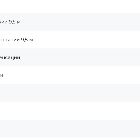
ии 9,5 м
стоянии 9,5 м
денсации
ми