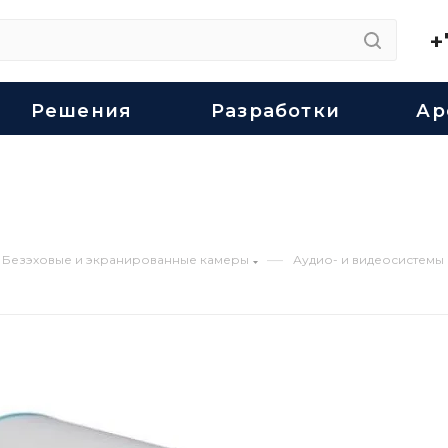
+
Решения
Разработки
Ар
—
Безэховые и экранированные камеры
Аудио- и видеосистемы