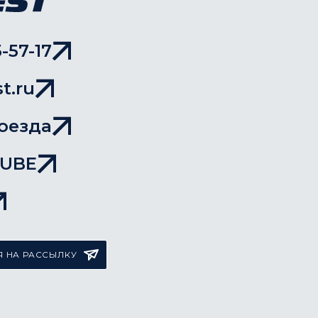
-57-17
t.ru
оезда
TUBE
 НА РАССЫЛКУ