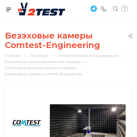
Безэховые камеры
Comtest-Engineering
—
—
—
Главная
Решения
Испытательное оборудование
—
Безэховые и экранированные камеры
—
Безэховые экранированные камеры
Безэховые камеры Comtest-Engineering