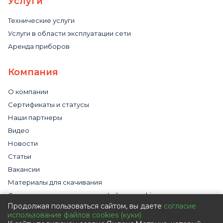
Услуги
Технические услуги
Услуги в области эксплуатации сети
Аренда приборов
Компания
О компании
Сертификаты и статусы
Наши партнеры
Видео
Новости
Статьи
Вакансии
Материалы для скачивания
Cогласие на использование файлов cookies
Продолжая пользоваться сайтом, вы даете
согласие
Обработка персональных данных с помощью сервиса
использование файлов cookies (куки)
«Яндекс.Метрика»