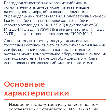
Благодаря относительно коротким гибридным
поглотителям эта камера может иметь меньшие
размеры, чем камера, облицованная длинными
пирамидальными поглотителями. Полубезэховые камеры
Frankonia обеспечивают превосходные рабочие
характеристики для NSA (± 3,5 дБ) в диапазоне от 30
МГц до 1 ГГц и для SVSWR (5 дБ) в диапазоне от 1 ГГц до
18 ГГц в соответствии со стандартом CISPR 16-1-4.
Дополнительно в камеру могут устанавливаться:
трехфазный сетевой фильтр, фильтр сигнальной линии и/
или фильтр линии передачи данных, вентилятор,
антенная мачта, измерительное оборудование, видео- и/
или аудиосистема. Также для облицовки могут быть
использованы негорючие гибридные поглотители.
Основные
характеристики
Измерения параметров излучения: в полном
соответствии со стандартом EN 55022 и CISP