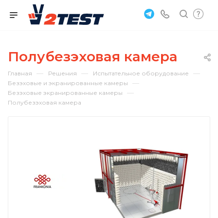
Полубезэховая камера
—
—
—
Главная
Решения
Испытательное оборудование
—
Безэховые и экранированные камеры
—
Безэховые экранированные камеры
Полубезэховая камера