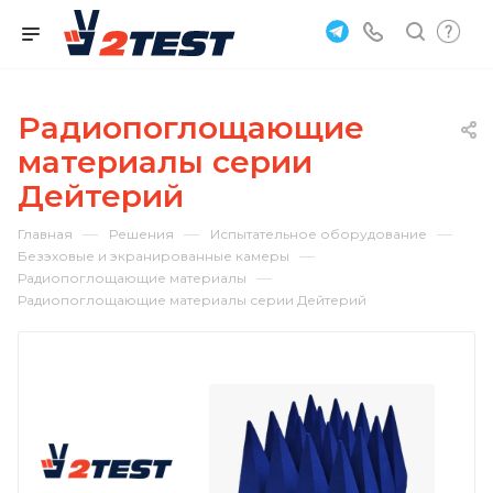
Радиопоглощающие
материалы серии
Дейтерий
—
—
—
Главная
Решения
Испытательное оборудование
—
Безэховые и экранированные камеры
—
Радиопоглощающие материалы
Радиопоглощающие материалы серии Дейтерий