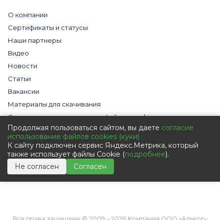
О компании
Сертификаты и статусы
Наши партнеры
Видео
Новости
Статьи
Вакансии
Материалы для скачивания
Cогласие на использование файлов cookies
Продолжая пользоваться сайтом, вы даете
согласие
Обработка персональных данных с помощью сервиса
использование файлов cookies (куки)
«Яндекс.Метрика»
К сайту подключен сервис Яндекс.Метрика, который
Политика в отношении обработки персональных данных
также использует файлы Cookie (
подробнее
).
Пользовательское соглашение
Не согласен
Согласен
Согласие на обработку персональных данных
Все права защищены © 2009 – 2026 Компания ООО «Алькор-