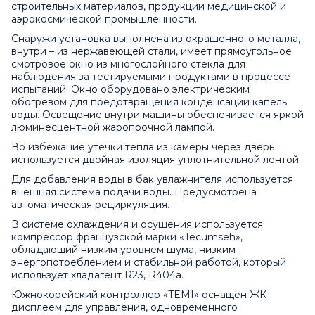
строительных материалов, продукции медицинской и
аэрокосмической промышленности.
Снаружи установка выполнена из окрашенного металла,
внутри – из нержавеющей стали, имеет прямоугольное
смотровое окно из многослойного стекла для
наблюдения за тестируемыми продуктами в процессе
испытаний. Окно оборудовано электрическим
обогревом для предотвращения конденсации капель
воды. Освещение внутри машины обеспечивается яркой
люминесцентной жаропрочной лампой.
Во избежание утечки тепла из камеры через дверь
используется двойная изоляция уплотнительной лентой.
Для добавления воды в бак увлажнителя используется
внешняя система подачи воды. Предусмотрена
автоматическая рециркуляция.
В системе охлаждения и осушения используется
компрессор французской марки «Tecumseh»,
обладающий низким уровнем шума, низким
энергопотреблением и стабильной работой, который
использует хладагент R23, R404a.
Южнокорейский контроллер «TEMI» оснащен ЖК-
дисплеем для управления, одновременного