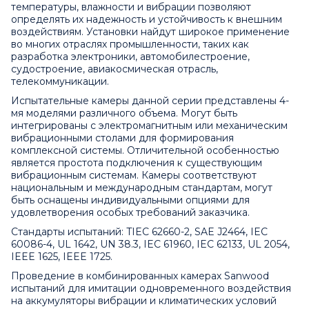
температуры, влажности и вибрации позволяют
определять их надежность и устойчивость к внешним
воздействиям. Установки найдут широкое применение
во многих отраслях промышленности, таких как
разработка электроники, автомобилестроение,
судостроение, авиакосмическая отрасль,
телекоммуникации.
Испытательные камеры данной серии представлены 4-
мя моделями различного объема. Могут быть
интегрированы с электромагнитным или механическим
вибрационными столами для формирования
комплексной системы. Отличительной особенностью
является простота подключения к существующим
вибрационным системам. Камеры соответствуют
национальным и международным стандартам, могут
быть оснащены индивидуальными опциями для
удовлетворения особых требований заказчика.
Стандарты испытаний: TIEC 62660-2, SAE J2464, IEC
60086-4, UL 1642, UN 38.3, IEC 61960, IEC 62133, UL 2054,
IEEE 1625, IEEE 1725.
Проведение в комбинированных камерах Sanwood
испытаний для имитации одновременного воздействия
на аккумуляторы вибрации и климатических условий