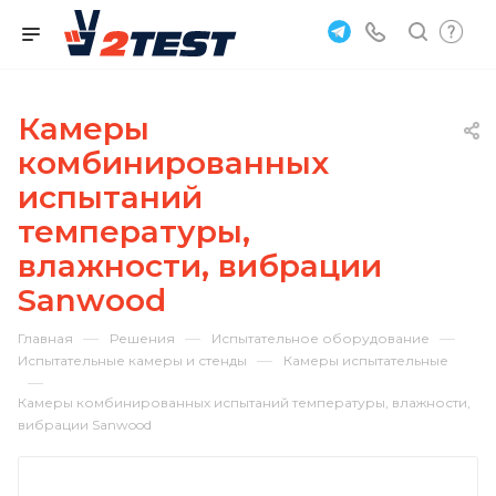
Камеры
комбинированных
испытаний
температуры,
влажности, вибрации
Sanwood
—
—
—
Главная
Решения
Испытательное оборудование
—
Испытательные камеры и стенды
Камеры испытательные
—
Камеры комбинированных испытаний температуры, влажности,
вибрации Sanwood