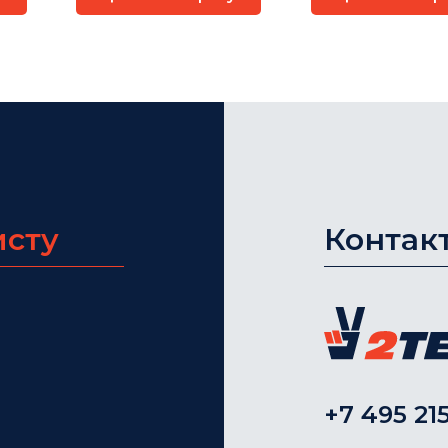
Sanwood
исту
Контак
+7 495 215