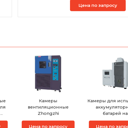
Цена по запросу
ые
Камеры
Камеры для исп
для
вентиляционные
аккумулятор
Zhongzhi
батарей на
прокалывани
раздавливан
у
Цена по запросу
Цена по запр