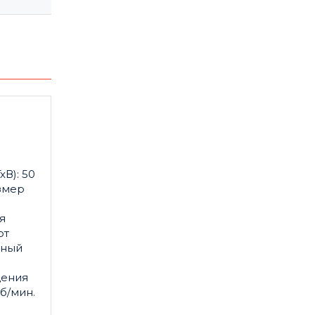
В): 50
азмер
я
от
тный
щения
об/мин.