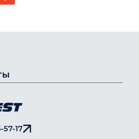
ты
-57-17