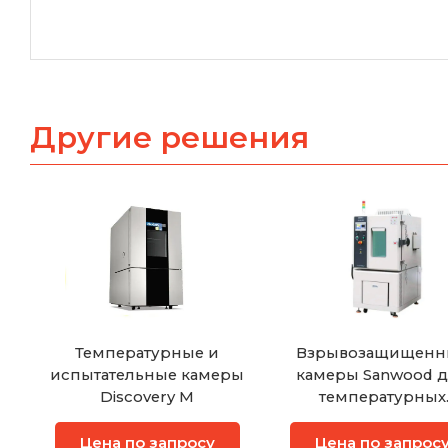
Другие решения
Температурные и
Взрывозащищенн
испытательные камеры
камеры Sanwood 
Discovery M
температурных
испытаний
аккумуляторов
Цена по запросу
Цена по запрос