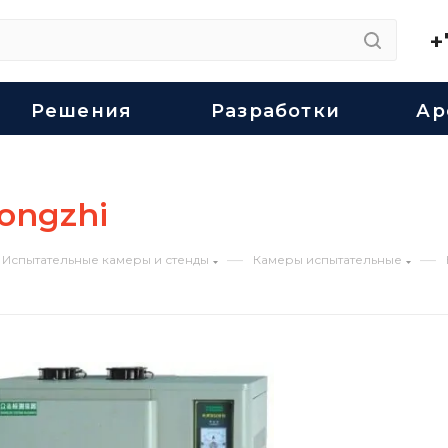
+
Решения
Разработки
Ар
ongzhi
—
—
Испытательные камеры и стенды
Камеры испытательные