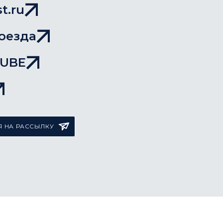
t.ru
оезда
TUBE
 НА РАССЫЛКУ