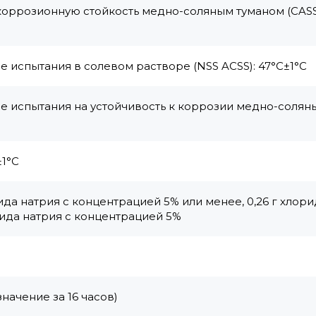
коррозионную стойкость медно-соляным туманом (CASS
 испытания в солевом растворе (NSS ACSS): 47°C±1°C
е испытания на устойчивость к коррозии медно-солян
±1°С
да натрия с концентрацией 5% или менее, 0,26 г хлори
ида натрия с концентрацией 5%
значение за 16 часов)