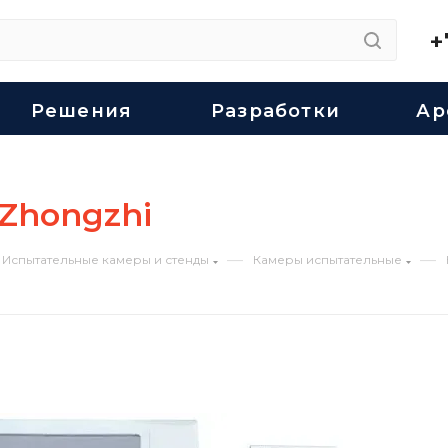
+
Решения
Разработки
Ар
Zhongzhi
—
—
Испытательные камеры и стенды
Камеры испытательные