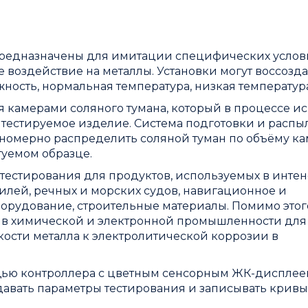
предназначены для имитации специфических усло
оздействие на металлы. Установки могут воссозда
лажность, нормальная температура, низкая температур
камерами соляного тумана, который в процессе и
тестируемое изделие. Система подготовки и распы
авномерно распределить соляной туман по объёму к
туемом образце.
естирования для продуктов, используемых в инте
илей, речных и морских судов, навигационное и
рудование, строительные материалы. Помимо этог
 в химической и электронной промышленности для
кости металла к электролитической коррозии в
ощью контроллера с цветным сенсорным ЖК-диспле
авать параметры тестирования и записывать крив