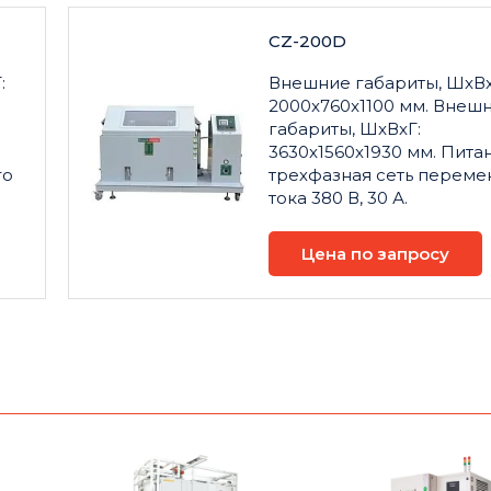
CZ-200D
:
Внешние габариты, ШxВx
2000x760x1100 мм. Внеш
габариты, ШxВxГ:
3630x1560x1930 мм. Пита
го
трехфазная сеть переме
тока 380 В, 30 А.
Цена по запросу