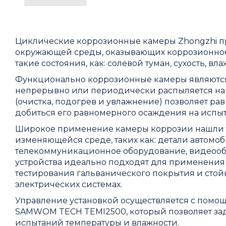
Циклические коррозионные камеры Zhongzhi 
окружающей среды, оказывающих коррозионное в
такие состояния, как: солевой туман, сухость, в
Функционально коррозионные камеры являются 
непрерывно или периодически распыляется на 
(очистка, подогрев и увлажнение) позволяет р
добиться его равномерного осаждения на испы
Широкое применение камеры коррозии нашли т
изменяющейся среде, таких как: детали автомоб
телекоммуникационное оборудование, видеообо
устройства идеально подходят для применения
тестирования гальванического покрытия и стой
электрических системах.
Управление установкой осуществляется с пом
SAMWOM TECH TEMI2500, который позволяет зад
испытаний температуры и влажности.