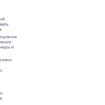
вий
вать
а.
спытания
ления
амеры и
нсивно
о,
ем
ые