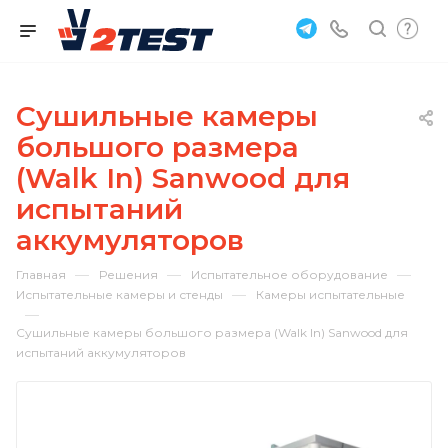
Сушильные камеры
большого размера
(Walk In) Sanwood для
испытаний
аккумуляторов
—
—
—
Главная
Решения
Испытательное оборудование
—
Испытательные камеры и стенды
Камеры испытательные
—
Сушильные камеры большого размера (Walk In) Sanwood для
испытаний аккумуляторов