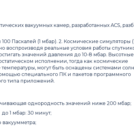
ических вакуумных камер, разработанных ACS, раз
00 Паскалей (1 мбар). 2. Космические симуляторы (
нно воспроизводя реальные условия работы спутник
стигать значений давления до 10-8 мбар. Высотны
мостатическом исполнении, тогда как космические
 температуры, могут быть оснащены системами сол
 помощью специального ПК и пакетов программного
ого типа приложений.
ечивающая однородность значений ниже 200 мбар;
о 1 мбар: 30 минут;
 вакуумметра;