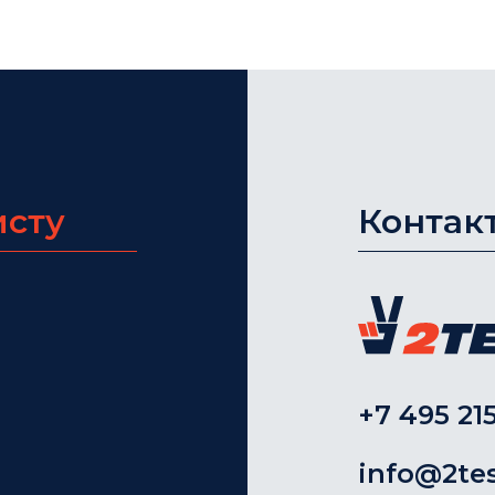
исту
Контак
+7 495 215
info@2tes