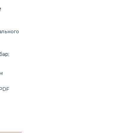
е
ального
бар;
ем
 PDF