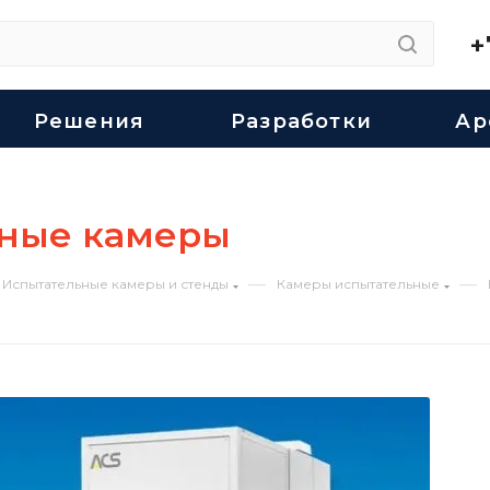
+
Решения
Разработки
Ар
ьные камеры
—
—
Испытательные камеры и стенды
Камеры испытательные