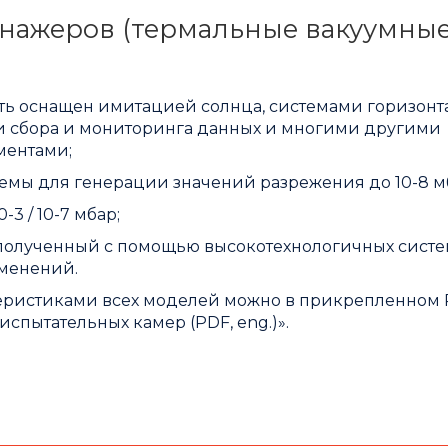
енажеров (термальные вакуумны
ыть оснащен имитацией солнца, системами горизонт
и сбора и мониторинга данных и многими другими
ментами;
емы для генерации значений разрежения до 10-8 м
3 / 10-7 мбар;
 C, полученный с помощью высокотехнологичных сист
менений.
теристиками всех моделей можно в прикрепленном
испытательных камер (PDF, eng.)
».