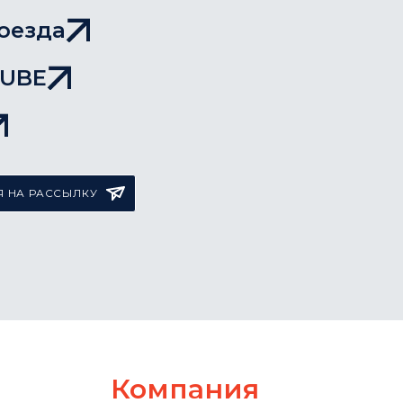
оезда
TUBE
 НА РАССЫЛКУ
Компания