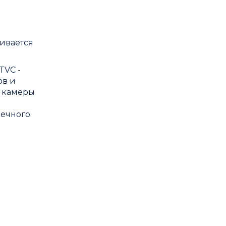
бивается
TVC -
ов и
е камеры
нечного