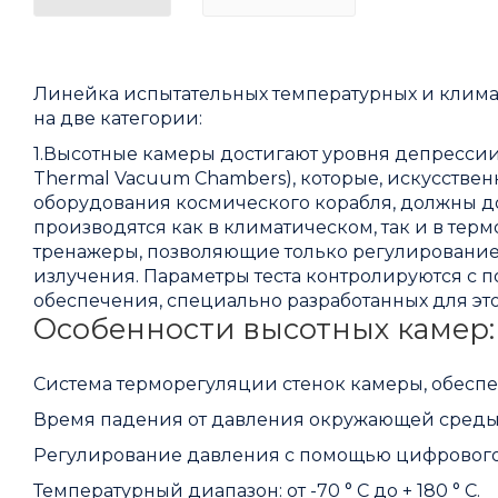
Линейка испытательных температурных и климат
на две категории:
1.Высотные камеры достигают уровня депрессии 1
Thermal Vacuum Chambers), которые, искусстве
оборудования космического корабля, должны до
производятся как в климатическом, так и в тер
тренажеры, позволяющие только регулирование
излучения. Параметры теста контролируются с
обеспечения, специально разработанных для эт
Особенности высотных камер:
Система терморегуляции стенок камеры, обесп
Время падения от давления окружающей среды д
Регулирование давления с помощью цифрового
Температурный диапазон: от -70 ° С до + 180 ° С.