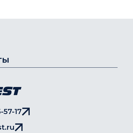
ты
-57-17
t.ru