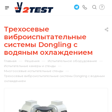
Трехосевые
виброиспытательные
системы Dongling с
водяным охлаждением
—
—
—
Главная
Решения
Испытательное оборудование
—
Испытательные камеры и стенды
—
Многоосевые испытательные стенды
Трехосевые виброиспытательные системы Dongling с водяным
охлаждением