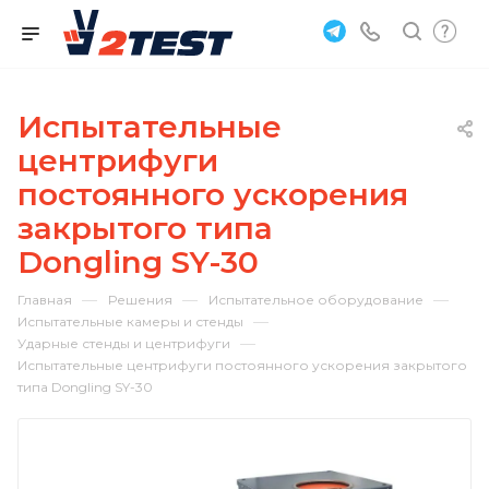
Испытательные
центрифуги
постоянного ускорения
закрытого типа
Dongling SY-30
—
—
—
Главная
Решения
Испытательное оборудование
—
Испытательные камеры и стенды
—
Ударные стенды и центрифуги
Испытательные центрифуги постоянного ускорения закрытого
типа Dongling SY-30