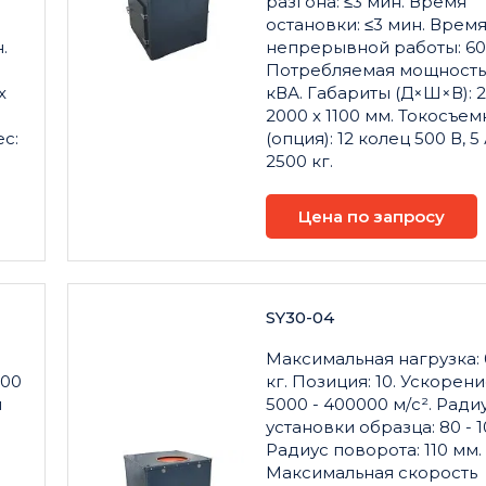
разгона: ≤3 мин. Время
остановки: ≤3 мин. Врем
.
непрерывной работы: 60
Потребляемая мощность:
x
кВА. Габариты (Д×Ш×В): 2
2000 x 1100 мм. Токосъем
ес:
(опция): 12 колец 500 В, 5 
2500 кг.
Цена по запросу
SY30-04
Максимальная нагрузка: 
000
кг. Позиция: 10. Ускорени
и
5000 - 400000 м/с². Ради
установки образца: 80 - 1
Радиус поворота: 110 мм.
Максимальная скорость