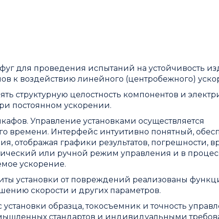
ифуг для проведения испытаний на устойчивость и
ов к воздействию линейного (центробежного) уско
ять структурную целостность компонентов и элект
ри постоянном ускорении.
кафов. Управление установками осуществляется
о времени. Интерфейс интуитивно понятный, обес
я, отображая графики результатов, погрешности, в
атический или ручной режим управления и в процес
емое ускорение.
щиты установки от повреждений реализованы функц
шению скорости и других параметров.
 установки образца, токосъемник и точность управ
ромышленных стандартов и индивидуальными требо