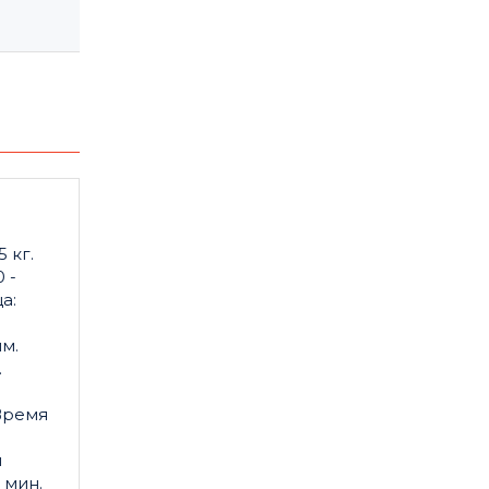
 кг.
 -
а:
м.
.
Время
я
 мин.