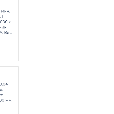
я
 мин.
 11
000 x
ник
А. Вес:
0.04
е:
ус
00 мм.