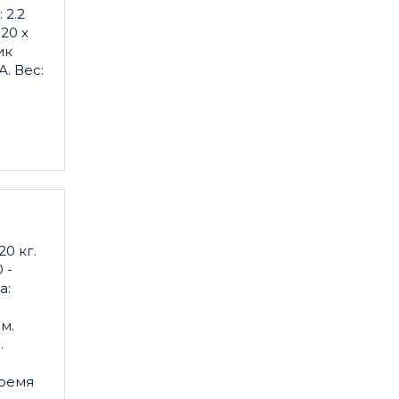
 2.2
20 x
ик
А. Вес:
0 кг.
 -
а:
м.
.
Время