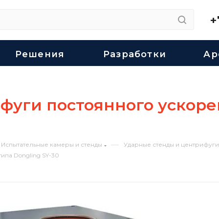
+
Решения
Разработки
Ар
уги постоянного ускоре
—
Испытательные камеры и стенды
Ударные стенды и центрифуги
ипа Dongling SY-30