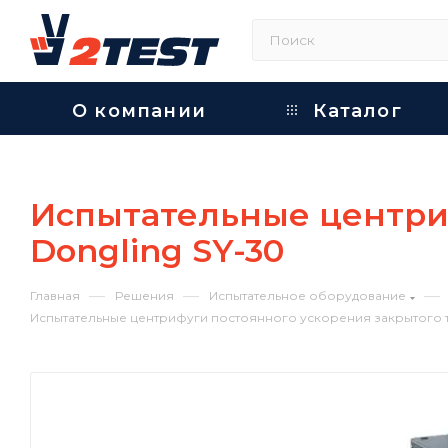
О компании
Каталог
Испытательные центриф
Dongling SY-30
—
—
—
Главная
Решения
Испытательное оборудование
Испытательные центрифуги постоянного ускорения закрытого т