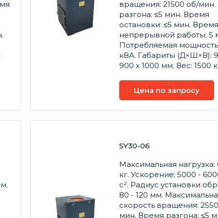
емя
вращения: 21500 об/мин.
разгона: ≤5 мин. Время
остановки: ≤5 мин. Врем
.
непрерывной работы: 5 
Потребляемая мощность:
x
кВА. Габариты (Д×Ш×В): 9
900 x 1000 мм. Вес: 1500 к
Цена по запросу
SY30-06
Максимальная нагрузка: 
кг. Ускорение: 5000 - 600
м.
с². Радиус установки обр
80 - 120 мм. Максимальн
скорость вращения: 2550
мин. Время разгона: ≤5 м