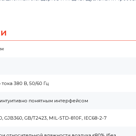
ки
мм
ока 380 В, 50/60 Гц
с интуитивно понятным интерфейсом
GJB360, GB/T2423, MIL-STD-810F, IEC68-2-7
при относительной влажности воздуха ≤80% (без