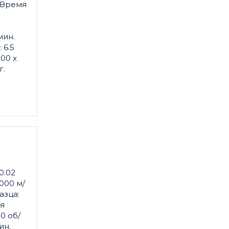
 Время
я
мин.
 6.5
00 x
г.
0.02
000 м/
азца:
ая
0 об/
ин.