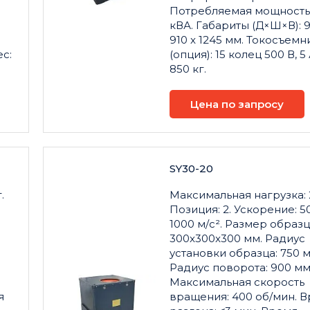
Потребляемая мощность:
кВА. Габариты (Д×Ш×В): 9
910 x 1245 мм. Токосъемн
ес:
(опция): 15 колец 500 В, 5 
850 кг.
Цена по запросу
SY30-20
.
Максимальная нагрузка: 2
Позиция: 2. Ускорение: 50
1000 м/с². Размер образц
300x300x300 мм. Радиус
установки образца: 750 м
Радиус поворота: 900 мм
Максимальная скорость
я
вращения: 400 об/мин. 