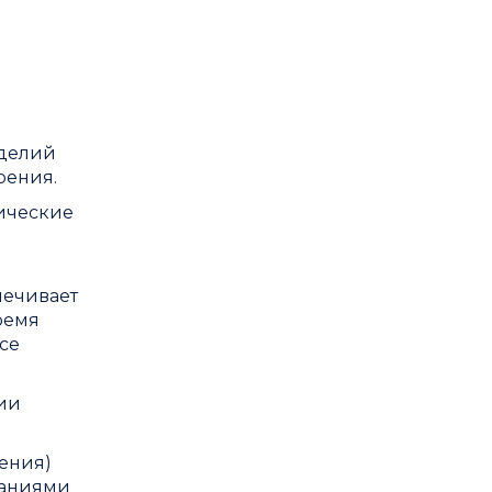
зделий
рения.
рические
печивает
ремя
се
ии
ления)
ваниями