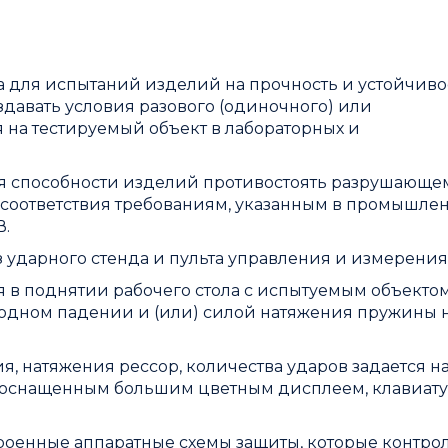
а для испытаний изделий на прочность и устойчиво
здавать условия разового (одиночного) или
 на тестируемый объект в лабораторных и
я способности изделий противостоять разрушающе
соответствия требованиям, указанным в промышле
В.
з ударного стенда и пульта управления и измерения
 в поднятии рабочего стола с испытуемым объектом
бодном падении и (или) силой натяжения пружины 
я, натяжения рессор, количества ударов задается на
, оснащенным большим цветным дисплеем, клавиат
роенные аппаратные схемы защиты, которые контро