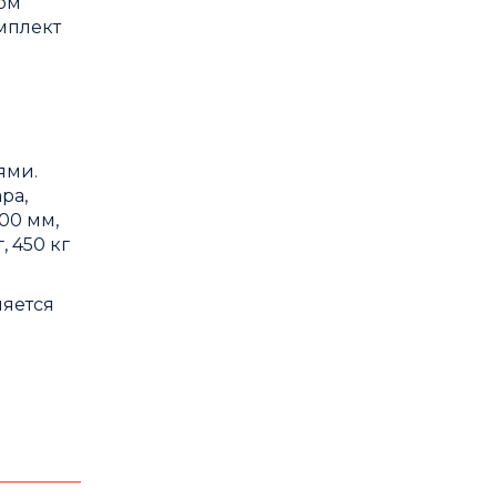
ром
мплект
ями.
ра,
00 мм,
 450 кг
ляется