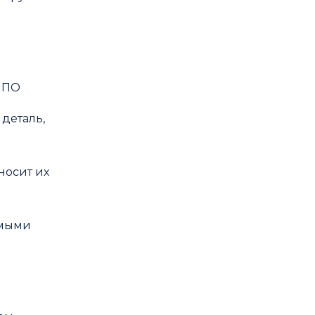
о ПО
 деталь,
носит их
имыми