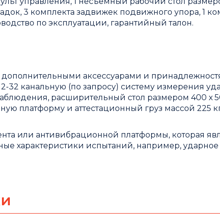
пульт управления, 1 несъемный рабочий стол разме
док, 3 комплекта задвижек подвижного упора, 1 ко
водство по эксплуатации, гарантийный талон.
ся дополнительными аксессуарами и принадлежност
-32 канальную (по запросу) систему измерения уда
аблюдения, расширительный стол размером 400 х 5
ную платформу и аттестационный груз массой 225 кг,
нта или антивибрационной платформы, которая яв
ные характеристики испытаний, например, ударное
ки