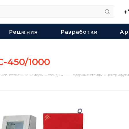
+
Решения
Разработки
Ар
С-450/1000
—
Испытательные камеры и стенды
Ударные стенды и центрифуги