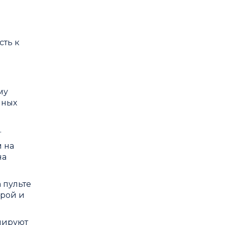
сть к
му
нных
.
 на
на
 пульте
урой и
лируют