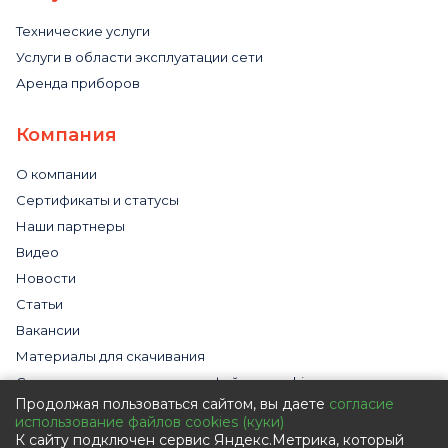
Технические услуги
Услуги в области эксплуатации сети
Аренда приборов
Компания
О компании
Сертификаты и статусы
Наши партнеры
Видео
Новости
Статьи
Вакансии
Материалы для скачивания
Cогласие на использование файлов cookies
Продолжая пользоваться сайтом, вы даете
согласие
Обработка персональных данных с помощью сервиса
использование файлов cookies (куки)
«Яндекс.Метрика»
К сайту подключен сервис Яндекс.Метрика, который