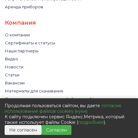
Аренда приборов
Компания
О компании
Сертификаты и статусы
Наши партнеры
Видео
Новости
Статьи
Вакансии
Материалы для скачивания
Cогласие на использование файлов cookies
Продолжая пользоваться сайтом, вы даете
согласие
Обработка персональных данных с помощью сервиса
использование файлов cookies (куки)
«Яндекс.Метрика»
К сайту подключен сервис Яндекс.Метрика, который
Политика в отношении обработки персональных данных
также использует файлы Cookie (
подробнее
).
Пользовательское соглашение
Не согласен
Согласен
Согласие на обработку персональных данных