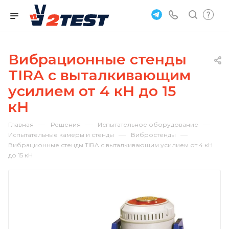
Вибрационные стенды
TIRA с выталкивающим
усилием от 4 кН до 15
кН
—
—
—
Главная
Решения
Испытательное оборудование
—
—
Испытательные камеры и стенды
Вибростенды
Вибрационные стенды TIRA с выталкивающим усилием от 4 кН
до 15 кН